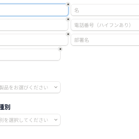
*
*
*
*
種別