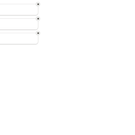
*
*
*